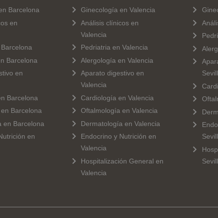
en Barcelona
Ginecología en Valencia
Ginec
icos en
Análisis clínicos en
Análi
Valencia
Pedri
n Barcelona
Pedriatria en Valencia
Alerg
en Barcelona
Alergología en Valencia
Apara
stivo en
Aparato digestivo en
Sevil
Valencia
Cardi
en Barcelona
Cardiología en Valencia
Oftal
 en Barcelona
Oftalmología en Valencia
Derma
a en Barcelona
Dermatología en Valencia
Endoc
Nutrición en
Endocrino y Nutrición en
Sevil
Valencia
Hospi
Hospitalización General en
Sevil
Valencia